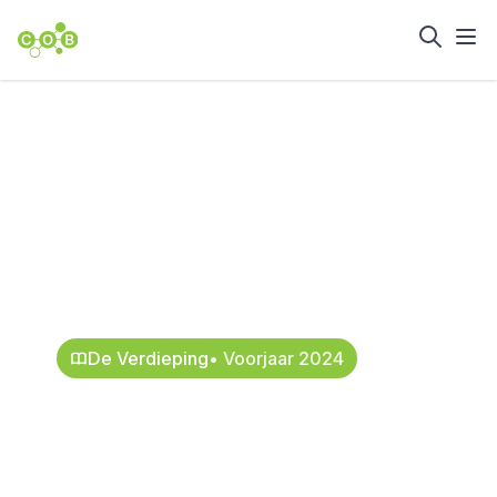
Home
Nieuws en achtergrond
Standaard
microrenovaties bij
spoortunnels
13 mei 2024
De Verdieping
• Voorjaar 2024