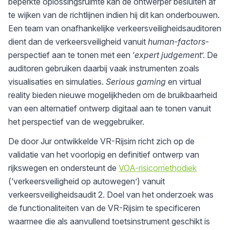
beperkte oplossingsruimte kan de ontwerper besluiten af
te wijken van de richtlijnen indien hij dit kan onderbouwen.
Een team van onafhankelijke verkeersveiligheidsauditoren
dient dan de verkeersveiligheid vanuit
human-factors
-
perspectief aan te tonen met een ‘
expert judgement
’. De
auditoren gebruiken daarbij vaak instrumenten zoals
visualisaties en simulaties.
Serious gaming
en virtual
reality bieden nieuwe mogelijkheden om de bruikbaarheid
van een alternatief ontwerp digitaal aan te tonen vanuit
het perspectief van de weggebruiker.
De door Jur ontwikkelde VR-Rijsim richt zich op de
validatie van het voorlopig en definitief ontwerp van
rijkswegen en ondersteunt de
VOA-risicomethodiek
(‘verkeersveiligheid op autowegen’) vanuit
verkeersveiligheidsaudit 2. Doel van het onderzoek was
de functionaliteiten van de VR-Rijsim te specificeren
waarmee die als aanvullend toetsinstrument geschikt is