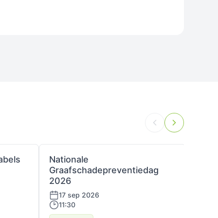
abels
Nationale
Platf
Graafschadepreventiedag
24 
2026
13:
17 sep 2026
11:30