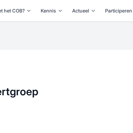
t het COB?
Kennis
Actueel
Participeren
ertgroep