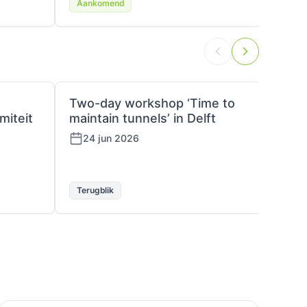
Aankomend
Aank
Two-day workshop ‘Time to
Plat
miteit
maintain tunnels’ in Delft
18 
24 jun 2026
Terugblik
Terug