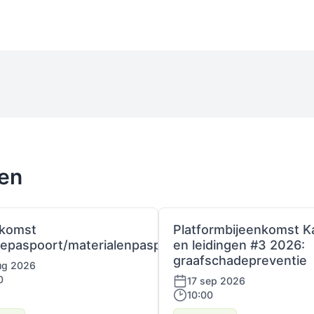
ten
nkomst
Platformbijeenkomst K
iepaspoort/materialenpaspoort
en leidingen #3 2026:
graafschadepreventie
ug 2026
0
17 sep 2026
10:00