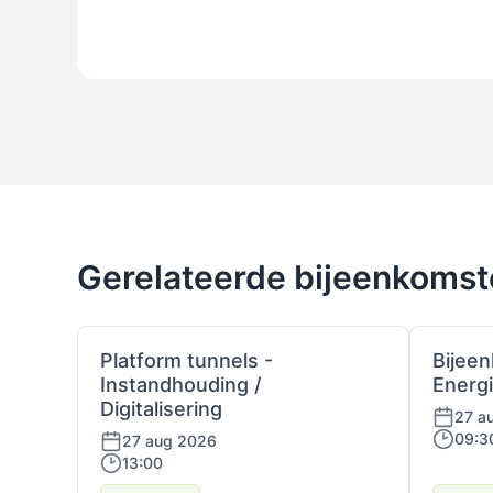
Gerelateerde bijeenkoms
Platform tunnels -
Bijee
Instandhouding /
Energ
Digitalisering
27 a
09:3
27 aug 2026
13:00