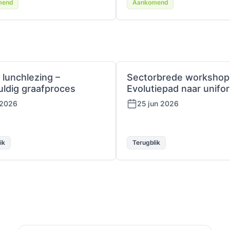
mend
Aankomend
 lunchlezing –
Sectorbrede workshop
uldig graafproces
Evolutiepad naar unifor
 2026
25 jun 2026
ik
Terugblik