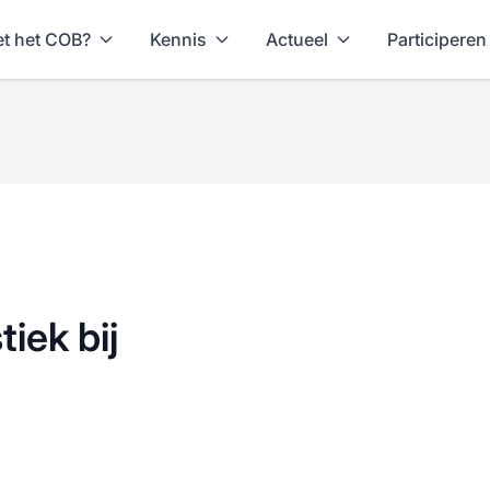
t het COB?
Kennis
Actueel
Participeren
iek bij