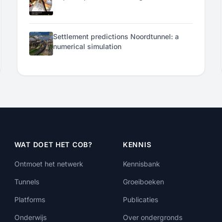
Settlement predictions Noordtunnel: a
numerical simulation
WAT DOET HET COB?
KENNIS
Ontmoet het netwerk
Kennisbank
Tunnels
Groeiboeken
Platforms
Publicaties
Onderwijs
Over ondergronds