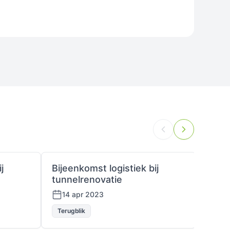
j
Bijeenkomst logistiek bij
Bijee
tunnelrenovatie
tunn
14 apr 2023
17 
Terugblik
Terug