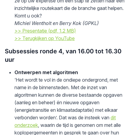
ze op uw expertise om een stap te zetten naar een
inzichtelijke routekaart die de branche gaat helpen.
Komt u ook?
Michiel Wentholt en Berry Kok (GPKL)
>> Presentatie (pdf, 1.2 MB)
>> Terugkijken op YouTube
Subsessies ronde 4, van 16.00 tot 16.30
uur
Ontwerpen met algoritmen
‘Het wordt te vol in de ondiepe ondergrond, met
name in de binnensteden. Met de inzet van
algoritmen kunnen de diverse bestaande opgaven
(aanleg en beheer) én nieuwe opgaven
(energietransitie en klimaatadaptatie) met elkaar
verbonden worden’. Dat was de insteek van
dit
onderzoek
, waarin de tijd is genomen om met alle
koplopergemeenten in gesprek te gaan over hun