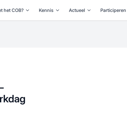
t het COB?
Kennis
Actueel
Participeren
–
erkdag