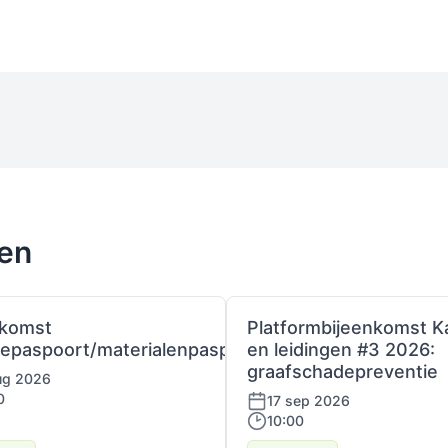
ten
nkomst
Platformbijeenkomst K
iepaspoort/materialenpaspoort
en leidingen #3 2026:
graafschadepreventie
ug 2026
0
17 sep 2026
10:00