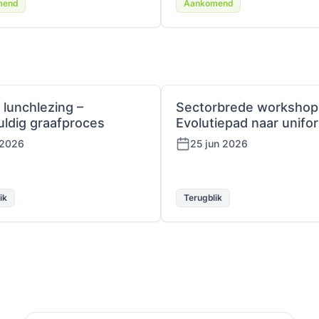
mend
Aankomend
 lunchlezing –
Sectorbrede workshop
uldig graafproces
Evolutiepad naar unifor
 2026
25 jun 2026
ik
Terugblik