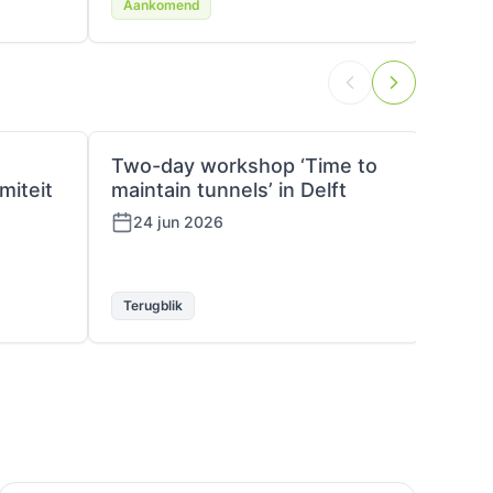
Aankomend
Aank
Two-day workshop ‘Time to
Plat
miteit
maintain tunnels’ in Delft
18 
24 jun 2026
Terugblik
Terug