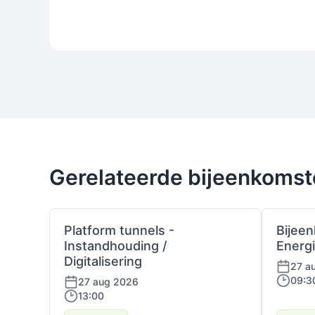
Gerelateerde bijeenkoms
Platform tunnels -
Bijee
Instandhouding /
Energ
Digitalisering
27 a
09:3
27 aug 2026
13:00