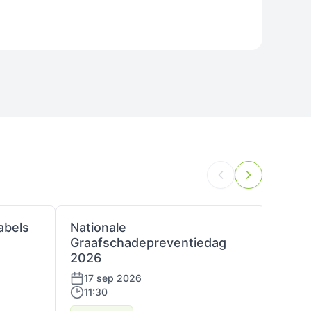
abels
Nationale
Platf
Graafschadepreventiedag
24 
2026
13:
17 sep 2026
11:30