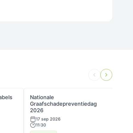
abels
Nationale
Platf
Graafschadepreventiedag
24 
2026
13:
17 sep 2026
11:30