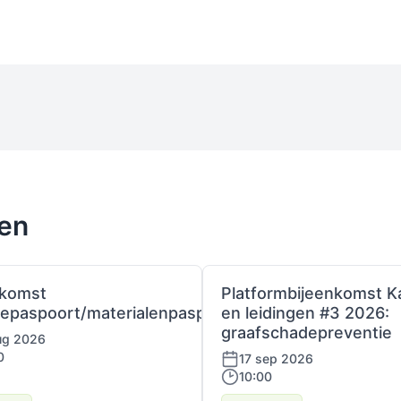
ten
nkomst
Platformbijeenkomst K
iepaspoort/materialenpaspoort
en leidingen #3 2026:
graafschadepreventie
ug 2026
0
17 sep 2026
10:00