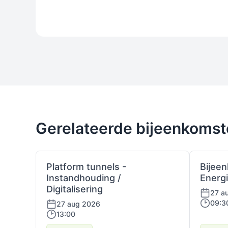
Gerelateerde bijeenkoms
Platform tunnels -
Bijee
Instandhouding /
Energ
Digitalisering
27 a
09:3
27 aug 2026
13:00