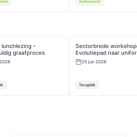
mend
Aankomend
 lunchlezing –
Sectorbrede workshop
uldig graafproces
Evolutiepad naar unifor
 2026
25 jun 2026
ik
Terugblik