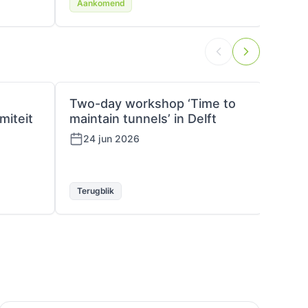
Aankomend
Aank
Two-day workshop ‘Time to
Plat
miteit
maintain tunnels’ in Delft
18 
24 jun 2026
Terugblik
Terug