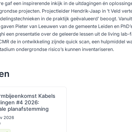
e gaf een inspirerende inkijk in de uitdagingen én oplossinge
ondse projecten. Projectleider Hendrik-Jaap in ’t Veld vert
delingstechnieken in de praktijk geëvalueerd’ beoogt. Vanui
 gaven Pieter van Leeuwen van de gemeente Leiden en PhD’
een presentatie over de geleerde lessen uit de living lab-f
CMR de in ontwikkeling zijnde quick scan, een hulpmiddel 
tadium ondergrondse risico’s kunnen inventariseren.
ten
ormbijeenkomst Kabels
dingen #4 2026:
rale planafstemming
ov 2026
0