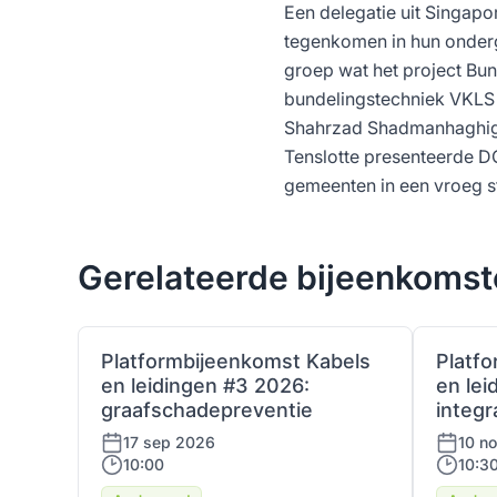
Een delegatie uit Singapor
tegenkomen in hun ondergr
groep wat het project Bun
bundelingstechniek VKLS
Shahrzad Shadmanhaghighi 
Tenslotte presenteerde D
gemeenten in een vroeg s
Gerelateerde bijeenkoms
Platformbijeenkomst Kabels
Platf
en leidingen #3 2026:
en lei
graafschadepreventie
integ
17 sep 2026
10 n
10:00
10:3