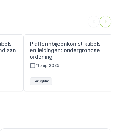
abels
Platformbijeenkomst kabels
Plat
nd aan
en leidingen: ondergrondse
en le
ordening
graa
11 sep 2025
19 
Terugblik
Terug