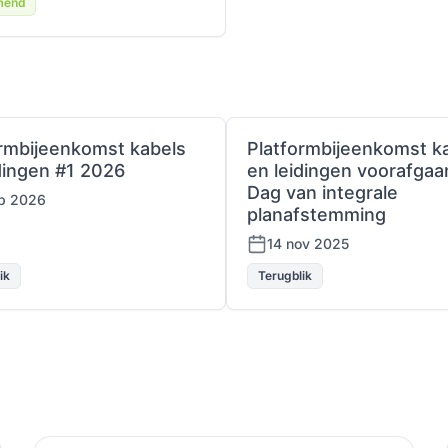
mend
ormbijeenkomst kabels
Platformbijeenkomst k
dingen #1 2026
en leidingen voorafgaa
Dag van integrale
eb 2026
planafstemming
14 nov 2025
ik
Terugblik