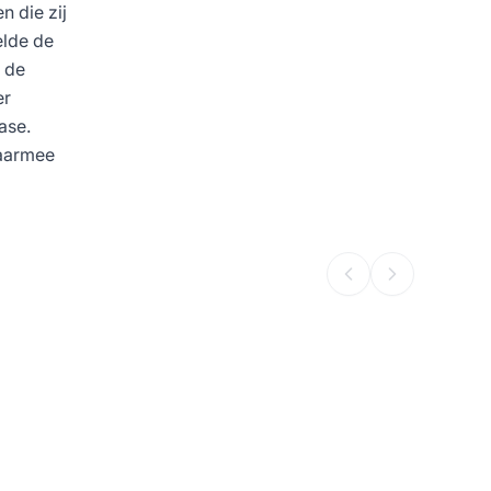
n die zij
elde de
t de
er
ase.
waarmee