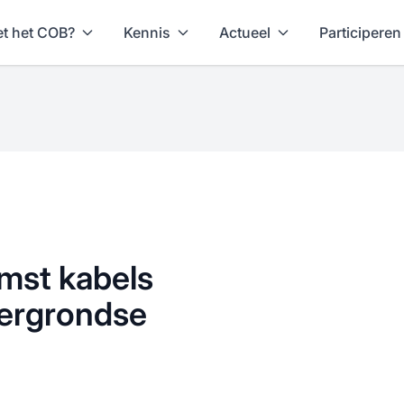
t het COB?
Kennis
Actueel
Participeren
mst kabels
dergrondse