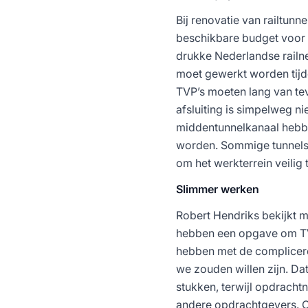
Bij renovatie van railtunn
beschikbare budget voor 
drukke Nederlandse railnet
moet gewerkt worden tijde
TVP’s moeten lang van te
afsluiting is simpelweg ni
middentunnelkanaal hebbe
worden. Sommige tunnels 
om het werkterrein veilig t
Slimmer werken
Robert Hendriks bekijkt m
hebben een opgave om TVP
hebben met de compliceren
we zouden willen zijn. Da
stukken, terwijl opdracht
andere opdrachtgevers. O