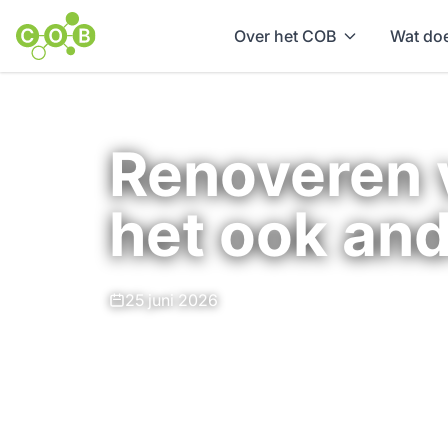
Over het COB
Wat doe
Home
Nieuws en achtergrond
Renoveren v
het ook an
25 juni 2026