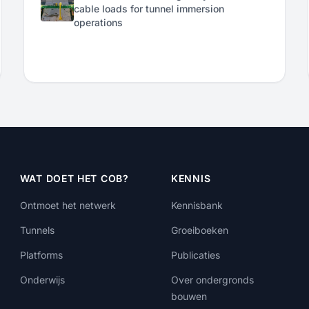
cable loads for tunnel immersion
operations
WAT DOET HET COB?
KENNIS
Ontmoet het netwerk
Kennisbank
Tunnels
Groeiboeken
Platforms
Publicaties
Onderwijs
Over ondergronds
bouwen