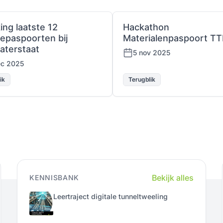
king laatste 12
Hackathon
epaspoorten bij
Materialenpaspoort TT
aterstaat
5 nov 2025
ec 2025
ik
Terugblik
Bekijk alles
KENNISBANK
Leertraject digitale tunneltweeling