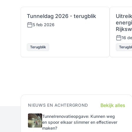
Tunneldag 2026 - terugblik
Uitrei
energi
5 feb 2026
Rijksw
16 d
Terugblik
Terugbl
Bekijk alles
NIEUWS EN ACHTERGROND
Tunnelrenovatieopgave: Kunnen weg
en spoor elkaar slimmer en effectiever
maken?