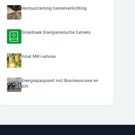
Verduurzaming tunnelverlichting
Groeiboek Energiereductie tunnels
Inzet MKI-advies
Energiepaspoort incl Businesscase en
KPI