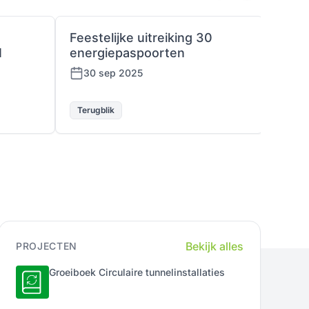
Feestelijke uitreiking 30
Bije
I
energiepaspoorten
Ontw
30 sep 2025
28 
Terugblik
Terug
Bekijk alles
PROJECTEN
Groeiboek Circulaire tunnelinstallaties