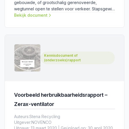
gebouwde, of grootschalig gerenoveerde,
wegtunnel open te stellen voor verkeer. Stapsgewijs
zijn de (al dan niet wettelijke) acties op een rij gezet
Bekijk document
die de verschillende stakeholders moeten
ondernemen.
Kennisdocument of
(onderzoeks)rapport
Voorbeeld herbruikbaarheidsrapport –
Zerax-ventilator
Auteurs:
Stena Recycling
Uitgever:
NOVENCO
Uitgave: 13 maart 2020 | Geüpload op: 30 april 2020