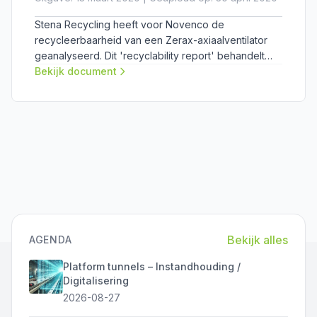
Stena Recycling heeft voor Novenco de
recycleerbaarheid van een Zerax-axiaalventilator
geanalyseerd. Dit 'recyclability report' behandelt
zowel de theoretische herbruikbaarheid van elk
Bekijk document
onderdeel en de meegeleverde materialen, als de
daadwerkelijke herbruikbaar in de praktijk.
Bekijk alles
AGENDA
Platform tunnels – Instandhouding /
Digitalisering
2026-08-27