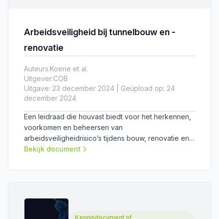
Arbeidsveiligheid bij tunnelbouw en -
renovatie
Auteurs:
Koene et al.
Uitgever:
COB
Uitgave: 23 december 2024 | Geüpload op: 24
december 2024
Een leidraad die houvast biedt voor het herkennen,
voorkomen en beheersen van
arbeidsveiligheidrisico’s tijdens bouw, renovatie en
onderhoud van tunnels.
Bekijk document
Kennisdocument of