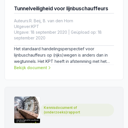
Tunnelveiligheid voor lijnbuschauffeurs
Auteurs:
R. Beij, B. van den Horn
Uitgever:
KPT
Uitgave: 18 september 2020 | Geüpload op: 18
september 2020
Het standaard handelingsperspectief voor
lijnbuschauffeurs op (rijks)wegen is anders dan in
wegtunnels. Het KPT heeft in afstemming met het
Bureau Veiligheidsbeambte van Rijkswaterstaat
Bekijk document
enkele bestaande specifieke instructiekaarten
omgevormd naar een meer algemene instructie,
zodat lijnbuschauffeurs kunnen bijdragen aan een
hoger niveau van tunnelveiligheid.
Kennisdocument of
(onderzoeks)rapport