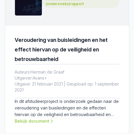
(onderzoeks)rapport
Veroudering van buisleidingen en het
effect hiervan op de veiligheid en
betrouwbaarheid
Auteurs:
Herman de Graaf
Uitgever:
Avans+
Uitgave: 21 februari 2021 | Geüpload op: 1 september
2021
In dit afstudeerproject is onderzoek gedaan naar de
veroudering van buisleidingen en de effecten
hiervan op de veiligheid en betrouwbaarheid en
hoe deze voor de lange termijn inzichtelijk kunnen
Bekijk document
worden gemaakt en gehouden.