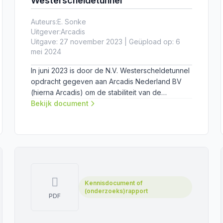
Westerscheldetunnel
Auteurs:
E. Sonke
Uitgever:
Arcadis
Uitgave: 27 november 2023 | Geüpload op: 6
mei 2024
In juni 2023 is door de N.V. Westerscheldetunnel
opdracht gegeven aan Arcadis Nederland BV
(hierna Arcadis) om de stabiliteit van de
constructie te beoordelen, de mogelijke
Bekijk document
oorzaak van de schade te onderzoeken en te
adviseren over de te nemen maatregelen.
Kennisdocument of
(onderzoeks)rapport
PDF