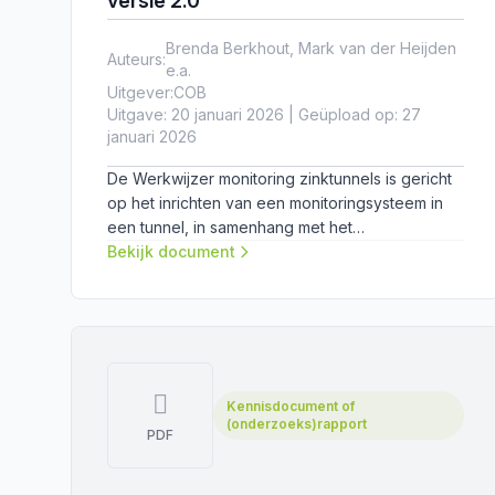
versie 2.0
Brenda Berkhout, Mark van der Heijden
Auteurs:
e.a.
Uitgever:
COB
Uitgave: 20 januari 2026 | Geüpload op: 27
januari 2026
De Werkwijzer monitoring zinktunnels is gericht
op het inrichten van een monitoringsysteem in
een tunnel, in samenhang met het
daaropvolgende proces van data-analyse,
Bekijk document
data-interpretatie, het uitvoeren van een
conditiebepaling van de tunnel en het
voorspellen van toekomstig gedrag. De
werkwijzer is bedoeld ter ondersteuning van de
besluitvorming over monitoring: wat moet er
worden gemonitord, op welke manier en met
Kennisdocument of
welke frequentie? Daarbij gaat het vooralsnog
(onderzoeks)rapport
PDF
om het verzamelen van data voor
wetenschappelijk onderzoek (door PhD-,
PDeng- en MSc-studenten).