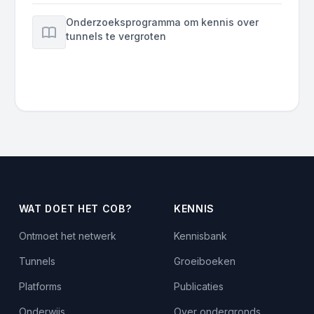
Onderzoeksprogramma om kennis over
tunnels te vergroten
WAT DOET HET COB?
KENNIS
Ontmoet het netwerk
Kennisbank
Tunnels
Groeiboeken
Platforms
Publicaties
Onderwijs
Over ondergronds