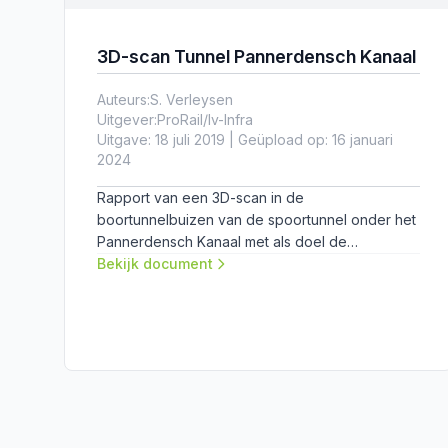
3D-scan Tunnel Pannerdensch Kanaal
Auteurs:
S. Verleysen
Uitgever:
ProRail/Iv-Infra
Uitgave: 18 juli 2019 | Geüpload op: 16 januari
2024
Rapport van een 3D-scan in de
boortunnelbuizen van de spoortunnel onder het
Pannerdensch Kanaal met als doel de
onrondheid en vervormingen te kunnen
Bekijk document
bepalen.