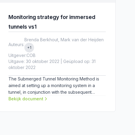
Monitoring strategy for immersed
tunnels vs1
Brenda Berkhout, Mark van der Heijden
Auteurs:
+1
Uitgever:
COB
Uitgave: 30 oktober 2022 | Geüpload op: 31
oktober 2022
The Submerged Tunnel Monitoring Method is
aimed at setting up a monitoring system in a
tunnel, in conjunction with the subsequent
process of data analysis, data interpretation,
Bekijk document
performing a tunnel condition assessment, and
predicting future behaviour. The manual is
intended to support decision-making about
monitoring: what should be monitored, in what
way, and with what frequency? For the time