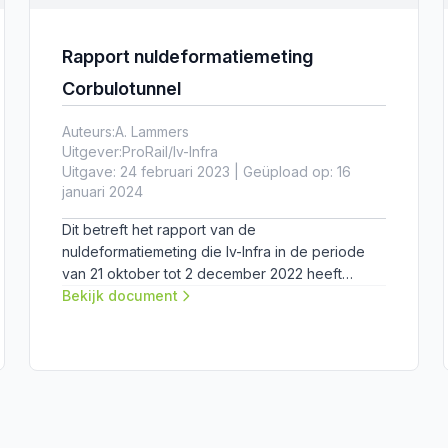
Rapport nuldeformatiemeting
Corbulotunnel
Auteurs:
A. Lammers
Uitgever:
ProRail/Iv-Infra
Uitgave: 24 februari 2023 | Geüpload op: 16
januari 2024
Dit betreft het rapport van de
nuldeformatiemeting die Iv-Infra in de periode
van 21 oktober tot 2 december 2022 heeft
uitgevoerd in de Corbulotunnel (RijnlandRoute).
Bekijk document