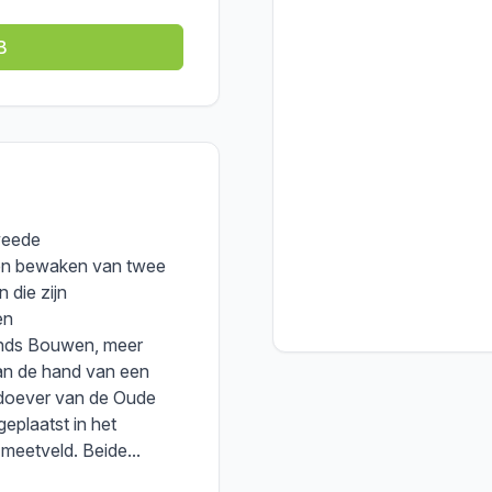
B
weede
 en bewaken van twee
 die zijn
en
nds Bouwen, meer
an de hand van een
idoever van de Oude
eplaatst in het
 meetveld. Beide...