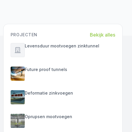
being, this concerns the collection of data for
scientific research (by Ph.D., PD, and MSc
students).
Bekijk alles
PROJECTEN
Levensduur mootvoegen zinktunnel
Future proof tunnels
Deformatie zinkvoegen
Oprupsen mootvoegen