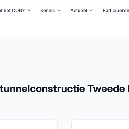
et het COB?
Kennis
Actueel
Participere
 tunnelconstructie Tweede