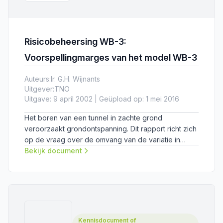
Risicobeheersing WB-3:
Voorspellingmarges van het model WB-3
Auteurs:
Ir. G.H. Wijnants
Uitgever:
TNO
Uitgave: 9 april 2002 | Geüpload op: 1 mei 2016
Het boren van een tunnel in zachte grond
veroorzaakt grondontspanning. Dit rapport richt zich
op de vraag over de omvang van de variatie in
zakking bij het boren in slappe grond.
Bekijk document
Kennisdocument of