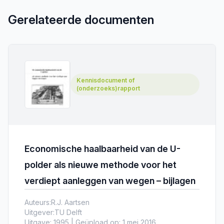
Gerelateerde documenten
Kennisdocument of
(onderzoeks)rapport
Economische haalbaarheid van de U-
polder als nieuwe methode voor het
verdiept aanleggen van wegen – bijlagen
Auteurs:
R.J. Aartsen
Uitgever:
TU Delft
Uitgave: 1995 | Geüpload op: 1 mei 2016