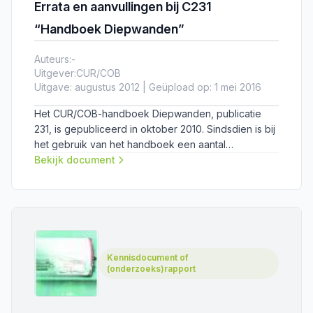
Errata en aanvullingen bij C231
“Handboek Diepwanden”
Auteurs:
-
Uitgever:
CUR/COB
Uitgave: augustus 2012 | Geüpload op: 1 mei 2016
Het CUR/COB-handboek Diepwanden, publicatie
231, is gepubliceerd in oktober 2010. Sindsdien is bij
het gebruik van het handboek een aantal
onjuistheden naar voren gekomen. Deze zijn
Bekijk document
verzameld in dit erratum.
Kennisdocument of
(onderzoeks)rapport