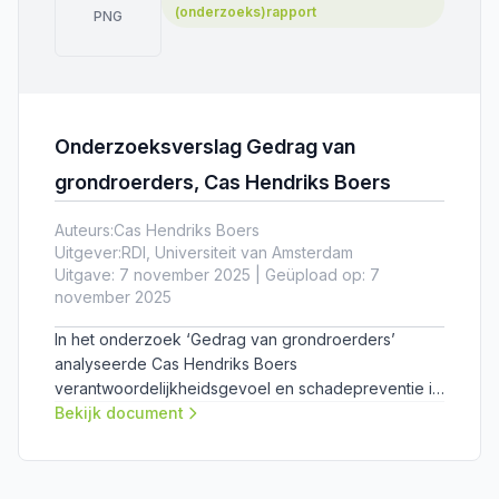
(onderzoeks)rapport
PNG
Onderzoeksverslag Gedrag van
grondroerders, Cas Hendriks Boers
Auteurs:
Cas Hendriks Boers
Uitgever:
RDI, Universiteit van Amsterdam
Uitgave: 7 november 2025 | Geüpload op: 7
november 2025
In het onderzoek ‘Gedrag van grondroerders’
analyseerde Cas Hendriks Boers
verantwoordelijkheidsgevoel en schadepreventie in
de graafketen. Hij concludeert dat graafschade
Bekijk document
ontstaat door een samenspel van externe factoren,
die invloed hebben op het menselijk gedrag.