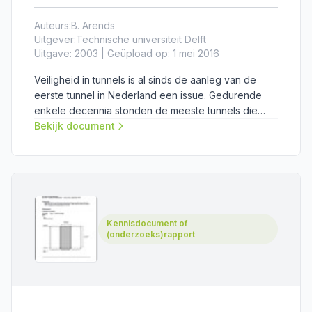
Auteurs:
B. Arends
Uitgever:
Technische universiteit Delft
Uitgave: 2003 | Geüpload op: 1 mei 2016
Veiligheid in tunnels is al sinds de aanleg van de
eerste tunnel in Nederland een issue. Gedurende
enkele decennia stonden de meeste tunnels die
werden aangelegd onder water. Hoewel hun
Bekijk document
ontwerpen niet veel op elkaar leken, leek hun
veiligheidsconcept veel op elkaar.
Kennisdocument of
(onderzoeks)rapport