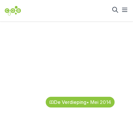
Home
Nieuws en achtergrond
Met bacteriën
levensduur
damwanden
verlengen
31 mei 2014
De Verdieping
• Mei 2014