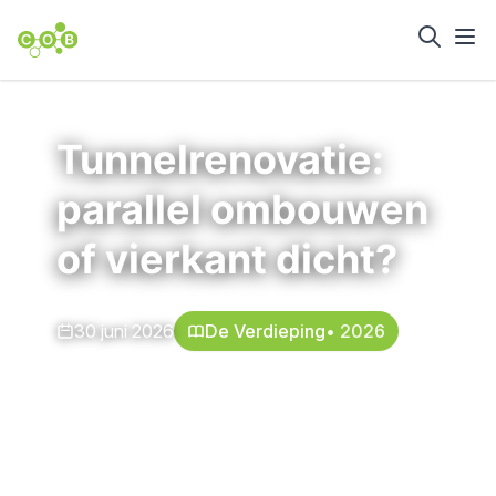
Home
Nieuws en achtergrond
Tunnelrenovatie:
parallel ombouwen
of vierkant dicht?
30 juni 2026
De Verdieping
• 2026