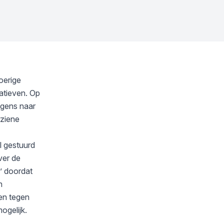
oerige
atieven. Op
gens naar
rziene
l gestuurd
ver de
g’ doordat
n
 en tegen
ogelijk.