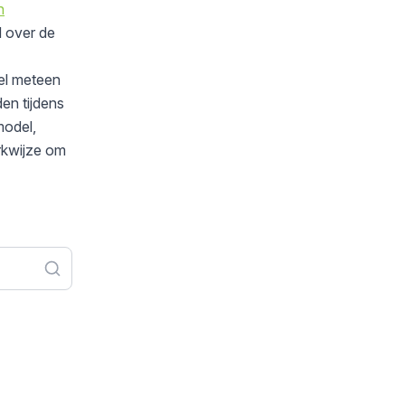
n
d over de
wel meteen
en tijdens
model,
erkwijze om