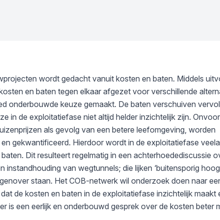
projecten wordt gedacht vanuit kosten en baten. Middels uitv
sten en baten tegen elkaar afgezet voor verschillende altern
ed onderbouwde keuze gemaakt. De baten verschuiven vervol
 in de exploitatiefase niet altijd helder inzichtelijk zijn. Onvoo
huizenprijzen als gevolg van een betere leefomgeving, worden
n gekwantificeerd. Hierdoor wordt in de exploitatiefase veela
baten. Dit resulteert regelmatig in een achterhoedediscussie o
en instandhouding van wegtunnels; die lijken ‘buitensporig hoo
tegenover staan. Het COB-netwerk wil onderzoek doen naar ee
t de kosten en baten in de exploitatiefase inzichtelijk maakt
er is een eerlijk en onderbouwd gesprek over de kosten beter m