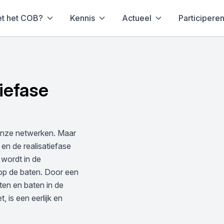
et het COB?
Kennis
Actueel
Participere
iefase
 onze netwerken. Maar
en de realisatiefase
 wordt in de
 op de baten. Door een
en en baten in de
, is een eerlijk en