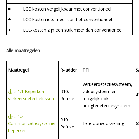
=
LCC kosten vergelijkbaar met conventioneel
+
LCC kosten iets meer dan het conventioneel
++
LCC-kosten zijn een stuk meer dan conventioneel
Alle maatregelen
Maatregel
R-ladder
TTI
S
Verkeerdetectiesysteem,
5.1.1 Beperken
R10:
videosysteem en
4
verkeersdetectielussen
Refuse
mogelijk ook
hoogtedetectiesysteem
5.1.2
R10:
Communicatiesystemen
Telefoonvoorziening
6
Refuse
beperken