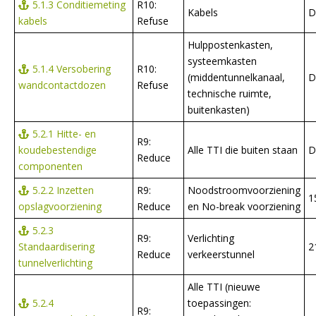
5.1.3 Conditiemeting
R10:
Kabels
D
kabels
Refuse
Hulppostenkasten,
systeemkasten
5.1.4 Versobering
R10:
(middentunnelkanaal,
D
wandcontactdozen
Refuse
technische ruimte,
buitenkasten)
5.2.1 Hitte- en
R9:
koudebestendige
Alle TTI die buiten staan
D
Reduce
componenten
5.2.2 Inzetten
R9:
Noodstroomvoorziening
1
opslagvoorziening
Reduce
en No-break voorziening
5.2.3
R9:
Verlichting
Standaardisering
2
Reduce
verkeerstunnel
tunnelverlichting
Alle TTI (nieuwe
5.2.4
toepassingen:
R9: