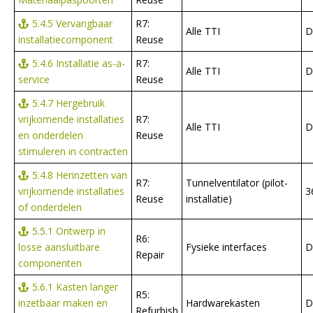
5.4.5 Vervangbaar
R7:
Alle TTI
D
installatiecomponent
Reuse
5.4.6 Installatie as-a-
R7:
Alle TTI
D
service
Reuse
5.4.7 Hergebruik
vrijkomende installaties
R7:
Alle TTI
D
en onderdelen
Reuse
stimuleren in contracten
5.4.8 Herinzetten van
R7:
Tunnelventilator (pilot-
vrijkomende installaties
3
Reuse
installatie)
of onderdelen
5.5.1 Ontwerp in
R6:
losse aansluitbare
Fysieke interfaces
D
Repair
componenten
5.6.1 Kasten langer
R5:
inzetbaar maken en
Hardwarekasten
D
Refurbish