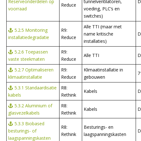
Reserveonderdelen op
tunnelventilatoren,
D
Reduce
voorraad
voeding, PLC’s en
switches)
Alle TTI (maar met
5.2.5 Monitoring
R9:
name kritische
D
installatiedegradatie
Reduce
installaties)
5.2.6 Toepassen
R9:
Alle TTI
D
vaste steekmaten
Reduce
5.2.7 Optimaliseren
R9:
Klimaatinstallatie in
7
klimaatinstallatie
Reduce
gebouwen
5.3.1 Standaardisatie
R8:
Kabels
D
kabels
Rethink
5.3.2 Aluminium of
R8:
Kabels
D
glasvezelkabels
Rethink
5.3.3 Biobased
R8:
Besturings- en
besturings- of
D
Rethink
laagspanningskasten
laagspanningskasten