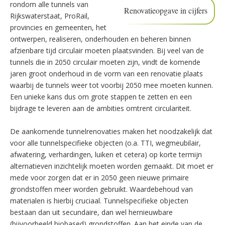
rondom alle tunnels van
Renovatieopgave in cijfers
Rijkswaterstaat, ProRail,
provincies en gemeenten, het
ontwerpen, realiseren, onderhouden en beheren binnen
afzienbare tijd circulair moeten plaatsvinden. Bij veel van de
tunnels die in 2050 circulair moeten zijn, vindt de komende
jaren groot onderhoud in de vorm van een renovatie plaats
waarbij de tunnels weer tot voorbij 2050 mee moeten kunnen.
Een unieke kans dus om grote stappen te zetten en een
bijdrage te leveren aan de ambities omtrent circulariteit.
De aankomende tunnelrenovaties maken het noodzakelijk dat
voor alle tunnelspecifieke objecten (o.a. TTI, wegmeubilair,
afwatering, verhardingen, luiken et cetera) op korte termijn
alternatieven inzichtelijk moeten worden gemaakt. Dit moet er
mede voor zorgen dat er in 2050 geen nieuwe primaire
grondstoffen meer worden gebruikt. Waardebehoud van
materialen is hierbij cruciaal. Tunnelspecifieke objecten
bestaan dan uit secundaire, dan wel hernieuwbare
(bijvoorbeeld biobased) grondstoffen. Aan het einde van de