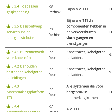
5.3.4 Toepassen
R8:
Bijna alle TTI
D
gelijkspanning
Rethink
Bijna alle TTI die
5.3.5 Basisontwerp
componenten hebben in
R8:
servicehubs en
de verkeersbuizen,
D
Rethink
energiedistributie
vluchtgangen en
dienstgangen
5.4.1 Buizennetwerk
R7:
Kabeltracés, kabelgoten
9
voor kabelinfra
Reuse
en ladders
5.4.2 Behouden
R7:
Kabeltracés, kabelgoten
bestaande kabelgoten
9
Reuse
en ladders
en leidingen
5.4.3
Alle systemen die voor
R7:
Matchmakingsplatform
hergebruik in
D
Reuse
TTI
aanmerking komen
5.4.4
R7:
Alle TTI
D
Materiaalpaspoorten
Reuse