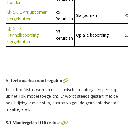
houden
5.6.2 Afsluitbomen
R5:
Slagbomen
4
hergebruiken
Refurbish
5.6.3
R5:
Tunnelbebording
Op alle bebording
5
Refurbish
hergebruiken
5 Technische maatregelen
In dit hoofdstuk worden de technische maatregelen per stap
uit het 10R-model toegelicht. Er wordt steeds gestart met de
beschrijving van de stap, daarna volgen de geïnventariseerde
maatregelen.
5.1 Maatregelen R10 (refuse)