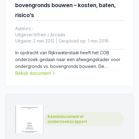
bovengronds bouwen – kosten, baten,
risico’s
Auteurs:
-
Uitgever:
Infram / Arcadis
Uitgave: 2 mei 2012 | Geüpload op: 1 mei 2016
In opdracht van Rijkswaterstaat heeft het COB
onderzoek gedaan naar een afwegingskader voor
ondergronds vs. bovengronds bouwen. De
rapportage van Infram/ARCADIS is de uitwerking van
Bekijk document
een van de vier uitgezette sporen: de kosten, baten
en risico's.
Kennisdocument of
(onderzoeks)rapport