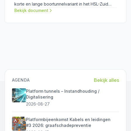
korte en lange boortunnelvariant in het HSL-Zuid
tracé onder het Groene Hart. Het document is het
Bekijk document
eerste deelrapport en er is een inventarisatie van de
milieu aspecten gemaakt die van invloed zijn op het
Groene Hart.
Bekijk alles
AGENDA
Platform tunnels – Instandhouding /
Digitalisering
2026-08-27
Platformbijeenkomst Kabels en leidingen
#3 2026: graafschadepreventie