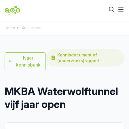
Home
Kennisbank
Kennisdocument of
Naar
(onderzoeks)rapport
kennisbank
MKBA Waterwolftunnel
vijf jaar open