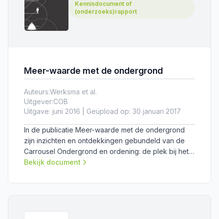
Kennisdocument of
(onderzoeks)rapport
Meer-waarde met de ondergrond
Auteurs:
Werksma et al.
Uitgever:
COB
Uitgave: juni 2016 | Geüpload op: 30 januari 2017
In de publicatie Meer-waarde met de ondergrond
zijn inzichten en ontdekkingen gebundeld van de
Carrousel Ondergrond en ordening: de plek bij het
COB waar gepassioneerde professionals bij elkaar
Bekijk document
komen om kennis en ervaringen uit te wisselen over
vraagstukken rond ondergronds ruimtegebruik en
ruimtelijke ordening.