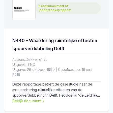
Kennisdocument of
(onderzoeks)rapport
N440 – Waardering ruimtelijke effecten
spoorverdubbeling Delft
Auteurs:
Dekker et al.
Uitgever:
TNO
Uitgave: 26 oktober 1999 | Geüpload op: 16 mei
2016
Deze rapportage betreft de casestudie naar de
monetarisering ruimtelijke effecten van de
spoorverdubbeling in Delft. Het doel is 'de Leidraad
monetarisering van ruimtelijke effecten' te toetsen
Bekijk document
en ervaring op te doen met het uitwerken van een
casus. Met name de ervaringen uit een