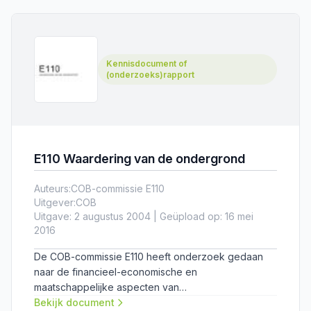
praktijksituatie dienen toegevoegd te worden aan
de Leidraad N430, die vanuit een meer theoretische
invalshoek is samengesteld.
Kennisdocument of
(onderzoeks)rapport
E110 Waardering van de ondergrond
Auteurs:
COB-commissie E110
Uitgever:
COB
Uitgave: 2 augustus 2004 | Geüpload op: 16 mei
2016
De COB-commissie E110 heeft onderzoek gedaan
naar de financieel-economische en
maatschappelijke aspecten van
meervoudig/ondergronds ruimtegebruikt.
Bekijk document