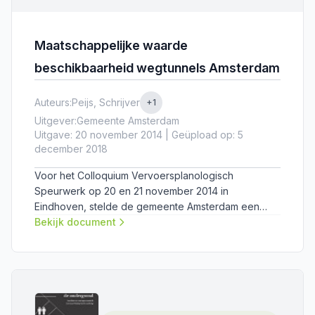
Maatschappelijke waarde
beschikbaarheid wegtunnels Amsterdam
Auteurs:
Peijs, Schrijver
+1
Uitgever:
Gemeente Amsterdam
Uitgave: 20 november 2014 | Geüpload op: 5
december 2018
Voor het Colloquium Vervoersplanologisch
Speurwerk op 20 en 21 november 2014 in
Eindhoven, stelde de gemeente Amsterdam een
paper op over de maatschappelijke waarde van de
Bekijk document
beschikbaarheid van wegtunnels.