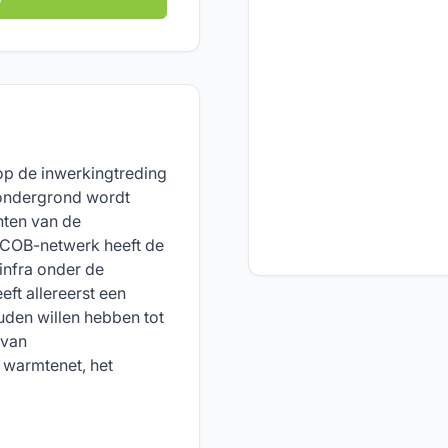
p de inwerkingtreding
ondergrond wordt
nten van de
t COB-netwerk heeft de
infra onder de
ft allereerst een
den willen hebben tot
 van
 warmtenet, het