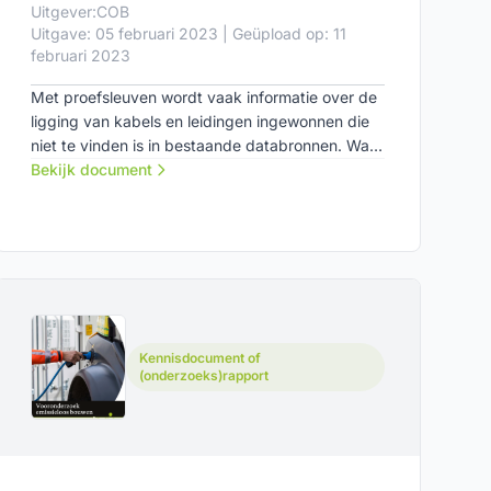
Uitgever:
COB
Uitgave: 05 februari 2023 | Geüpload op: 11
februari 2023
Met proefsleuven wordt vaak informatie over de
ligging van kabels en leidingen ingewonnen die
niet te vinden is in bestaande databronnen. Wat
als die informatie voortaan wordt vastgelegd en
Bekijk document
ontsloten? Het COB-netwerk heeft verkend wat
de meerwaarde van een proefsleuvendatabase
zou zijn en aan welke randvoorwaarden deze
zou moeten voldoen om succesvol te zijn.
Kennisdocument of
(onderzoeks)rapport