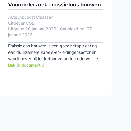
Vooronderzoek emissieloos bouwen
Auteurs:
Joost Claassen
Uitgever:
COB
Uitgave: 26 januari 2026 | Geüpload op: 27
januari 2026
Emissieloos bouwen is een goede stap richting
een duurzamere kabels-en-leidingensector en
wordt onvermijdelijk door veranderende wet- en
regelgeving. Dit vooronderzoek verkent de rol
Bekijk document
van de Kennisarena in deze transitie.