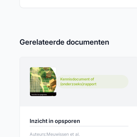
Gerelateerde documenten
Kennisdocument of
(onderzoeks)rapport
Inzicht in opsporen
Auteurs:
Meuwissen et al.