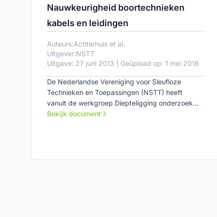
Nauwkeurigheid boortechnieken
kabels en leidingen
Auteurs:
Achterhuis et al.
Uitgever:
NSTT
Uitgave: 27 juni 2013 | Geüpload op: 1 mei 2016
De Nederlandse Vereniging voor Sleufloze
Technieken en Toepassingen (NSTT) heeft
vanuit de werkgroep Diepteligging onderzoek
gedaan naar de nauwkeurigheid van boringen.
Bekijk document