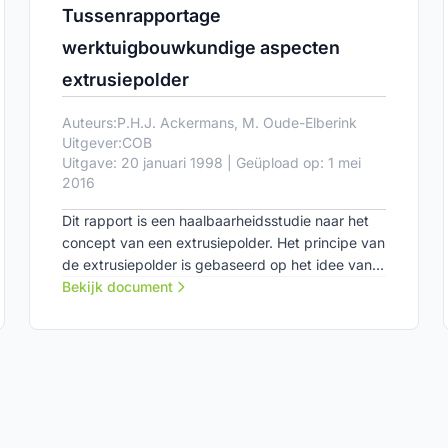
Tussenrapportage
werktuigbouwkundige aspecten
extrusiepolder
Auteurs:
P.H.J. Ackermans, M. Oude-Elberink
Uitgever:
COB
Uitgave: 20 januari 1998 | Geüpload op: 1 mei
2016
Dit rapport is een haalbaarheidsstudie naar het
concept van een extrusiepolder. Het principe van
de extrusiepolder is gebaseerd op het idee van
het aanbrengen van een waterdichte bodemlaag
Bekijk document
op een zodanige diepte onder het maaiveld dat
de grond voor de stabiliteit (horizontaal en
verticaal) zorg draagt.