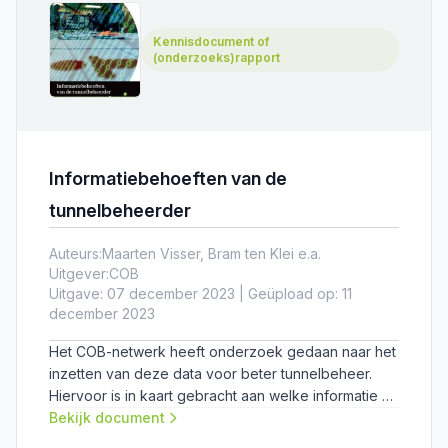
Kennisdocument of
(onderzoeks)rapport
Informatiebehoeften van de
tunnelbeheerder
Auteurs:
Maarten Visser, Bram ten Klei e.a.
Uitgever:
COB
Uitgave: 07 december 2023 | Geüpload op: 11
december 2023
Het COB-netwerk heeft onderzoek gedaan naar het
inzetten van deze data voor beter tunnelbeheer.
Hiervoor is in kaart gebracht aan welke informatie er
behoefte is bij personen betrokken bij het
Bekijk document
assetmanagement van een tunnel.