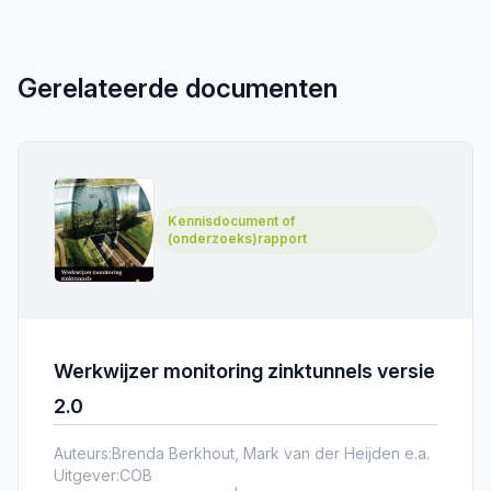
Gerelateerde documenten
Kennisdocument of
(onderzoeks)rapport
Werkwijzer monitoring zinktunnels versie
2.0
Auteurs:
Brenda Berkhout, Mark van der Heijden e.a.
Uitgever:
COB