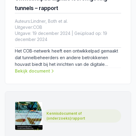
tunnels – rapport
Auteurs:
Lindner, Both et al.
Uitgever:
COB
Uitgave: 19 december 2024 | Geüpload op: 19
december 2024
Het COB-netwerk heeft een ontwikkelpad gemaakt
dat tunnelbeheerders en andere betrokkenen
houvast biedt bij het inrichten van de digitale
leeromgeving.
Bekijk document
Kennisdocument of
(onderzoeks)rapport