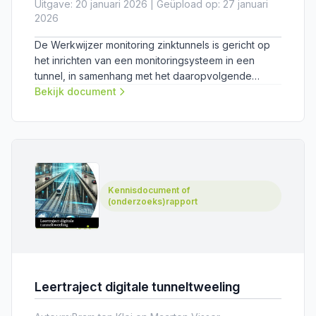
Uitgave: 20 januari 2026 | Geüpload op: 27 januari
2026
De Werkwijzer monitoring zinktunnels is gericht op
het inrichten van een monitoringsysteem in een
tunnel, in samenhang met het daaropvolgende
proces van data-analyse, data-interpretatie, het
Bekijk document
uitvoeren van een conditiebepaling van de tunnel
en het voorspellen van toekomstig gedrag. De
werkwijzer is bedoeld ter ondersteuning van de
besluitvorming over monitoring: wat moet er worden
gemonitord, op welke manier en met welke
frequentie? Daarbij gaat het vooralsnog om het
Kennisdocument of
verzamelen van data voor wetenschappelijk
(onderzoeks)rapport
onderzoek (door PhD-, PDeng- en MSc-studenten).
Leertraject digitale tunneltweeling