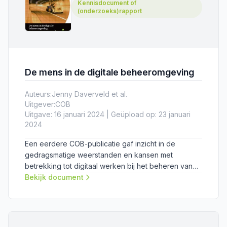
Kennisdocument of
(onderzoeks)rapport
De mens in de digitale beheeromgeving
Auteurs:
Jenny Daverveld et al.
Uitgever:
COB
Uitgave: 16 januari 2024 | Geüpload op: 23 januari
2024
Een eerdere COB-publicatie gaf inzicht in de
gedragsmatige weerstanden en kansen met
betrekking tot digitaal werken bij het beheren van
een tunnel. Twee oplossingsrichtingen zijn nu nader
Bekijk document
uitgewerkt. Ook is de stap naar gedragsverandering
praktisch in beeld gebracht.