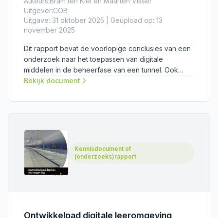
Auteurs:
Bram ten Klei en Maarten Visser
Uitgever:
COB
Uitgave: 31 oktober 2025 | Geüpload op: 13
november 2025
Dit rapport bevat de voorlopige conclusies van een
onderzoek naar het toepassen van digitale
middelen in de beheerfase van een tunnel. Ook
biedt het een praktische aanpak om
Bekijk document
tunnelbeheerders te ondersteunen in hun transitie
naar datagedreven assetmanagement.
Kennisdocument of
(onderzoeks)rapport
Ontwikkelpad digitale leeromgeving