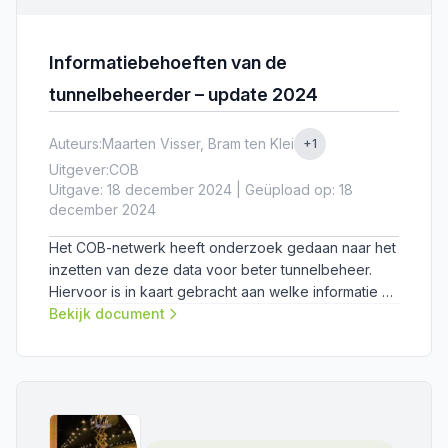
Informatiebehoeften van de
tunnelbeheerder – update 2024
Auteurs:
Maarten Visser, Bram ten Klei
+1
Uitgever:
COB
Uitgave: 18 december 2024 | Geüpload op: 18
december 2024
Het COB-netwerk heeft onderzoek gedaan naar het
inzetten van deze data voor beter tunnelbeheer.
Hiervoor is in kaart gebracht aan welke informatie er
behoefte is bij personen betrokken bij het
Bekijk document
assetmanagement van een tunnel.