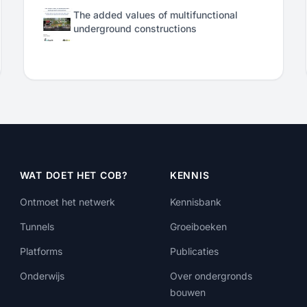
The added values of multifunctional
underground constructions
WAT DOET HET COB?
KENNIS
Ontmoet het netwerk
Kennisbank
Tunnels
Groeiboeken
Platforms
Publicaties
Onderwijs
Over ondergronds
bouwen