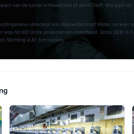
act van de tunnel in Maastricht of die in Delft. Wie pakt de
ofdingenieur-directeur van Rijkswaterstaat Water, verkeer e
r was hij HID Grote projecten en onderhoud. Sinds 2010 is 
an Stichting A.M. Schreuders.
ing