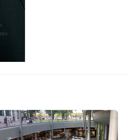
n
Cees