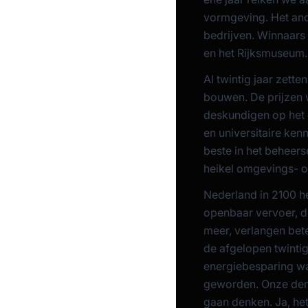
vormgeving. Het and
bedrijven. Winnaars 
en het Rijksmuseum.
Al twintig jaar zet
bouwen. De prijzen
deskundigen op het g
en universitaire kenn
beste in het beheers
heikel omgevings- o
Nederland in 2100 h
openbaar vervoer, d
meer, verlangen bete
de afgelopen twinti
energiebesparing w
geworden. Onze dem
gaan denken. Ja, he