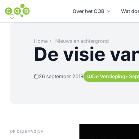
Over het COB
Wat doe
Home
Nieuws en achtergrond
De visie v
26 september 2019
De Verdieping
• Sep
OP DEZE PAGINA