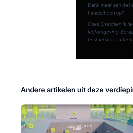
Denk maar aan de imp
handschoen op?
Cees Brandsen is ho
leefomgeving. Eerde
bestuursvoorzitter v
Andere artikelen uit deze verdiep