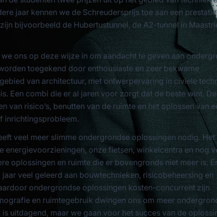
ere jaar kennen we de Schreudersprijs toe aan een prestatie
zijn bijvoorbeeld de Hubertustunnel, de A2-tunnel in Maastri
ten we ons op deze wijze in om aandacht te geven aan onderg
 worden toegekend door enthousiaste en zeer bekwame
ebied van architectuur, met ontwerpervaring in civiele tech
is. Een combi die er al jaren voor zorgt dat de beste wint. De
en van risico’s, benutten van de ruimte en het oplossen van 
f inrichtingsprobleem.
eeft veel meer slimme ondergrondse oplossingen nodig. Het
e energievoorzieningen, onze fietsen, winkelcentra en nog v
re oplossingen en ruimte die er bovengronds niet meer is. Er
g jaar veel geleerd aan bouwtechnieken, risicobeheersing en
aardoor ondergrondse oplossingen kosten-concurrent zijn
ografie en ruimtegebruik dwingen ons om meer ondergrond
t is uitdagend, maar we gaan voor het succes van de oplossi