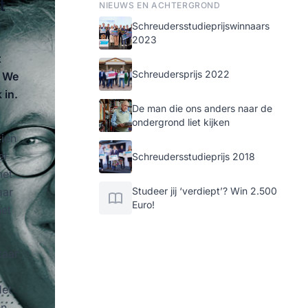
t
NIEUWS EN ACHTERGROND
Schreudersstudieprijswinnaars
2023
t
Schreudersprijs 2022
. We
 in.
De man die ons anders naar de
ondergrond liet kijken
zien
el
Schreudersstudieprijs 2018
het
aar
Studeer jij ‘verdiept’? Win 2.500
Euro!
het
kaar
Het
en