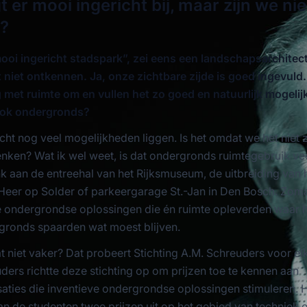
t er mooi ingericht bij, maar zijn we nie
n?
ooi ingericht stadspark”, zei eens een landschapsarchitec
t niet ontkennen. Ja, onze zichtbare zijde is goed ingevuld
 met ruimte om en vullen het zo goed en natuurlijk mogelijk
ook ondergronds?
cht nog veel mogelijkheden liggen. Is het omdat we het niet 
enken? Wat ik wel weet, is dat ondergronds ruimtegebruik ve
nk aan de entreehal van het Rijksmuseum, de uitbreiding van 
eer op Solder of parkeergarage St.-Jan in Den Bosch. Zom
e ondergrondse oplossingen die én ruimte opleverden waar 
ronds spaarden wat moest blijven.
niet vaker? Dat probeert Stichting A.M. Schreuders voor el
uders richtte deze stichting op om prijzen toe te kennen aan
saties die inventieve ondergrondse oplossingen stimuleren. 
an de studenten twee prijzen uit op het gebied van techniek 