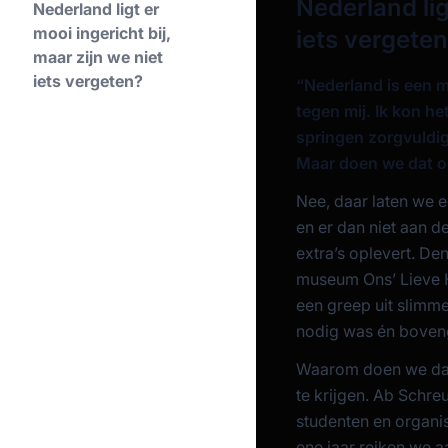
Nederland lig
Nederland ligt er
mooi ingericht bij,
iets vergete
maar zijn we niet
iets vergeten?
“Nederland is een m
tegen mij. Ik kon he
springen zorgvuldig
Maar doen we dat 
Nee, daar laten we e
en er dan niet aan d
extra’s oplevert. De
museum Ons’ Lieve H
een greep uit slimm
nodig was én boveng
Waarom doen we dat 
te krijgen. Ab Schre
studenten en organi
ene jaar reiken we a