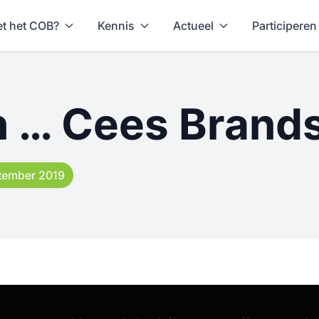
t het COB?
Kennis
Actueel
Participeren
an … Cees Brand
tember 2019