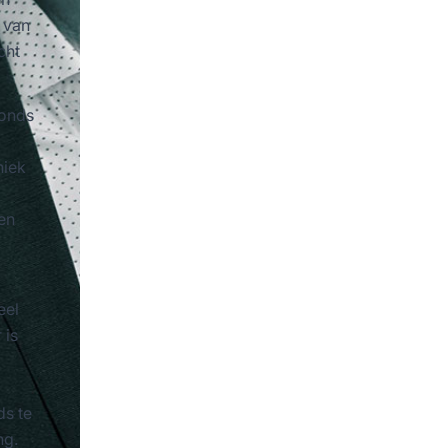
 van
cht
ronds
niek
een
eel
 is
s te
ng.