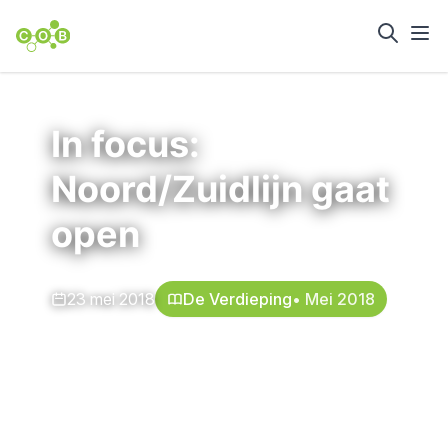
Home
Nieuws en achtergrond
In focus:
Noord/Zuidlijn gaat
open
23 mei 2018
De Verdieping
• Mei 2018