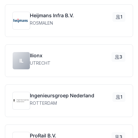
Heijmans Infra B.V.
1
ROSMALEN
Ilionx
3
IL
UTRECHT
Ingenieursgroep Nederland
1
ROTTERDAM
ProRail B.V.
3