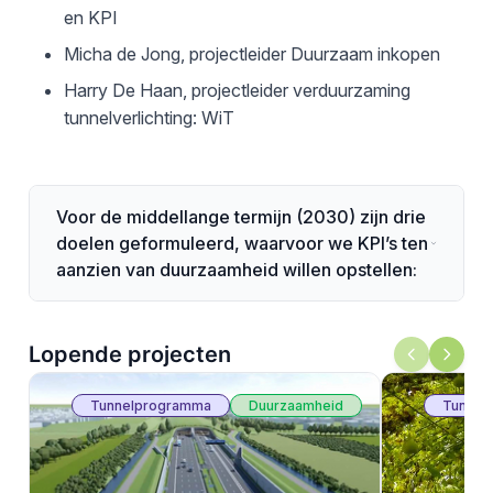
en KPI
Micha de Jong, projectleider Duurzaam inkopen
Harry De Haan, projectleider verduurzaming
tunnelverlichting: WiT
Voor de middellange termijn (2030) zijn drie
doelen geformuleerd, waarvoor we KPI’s ten
aanzien van duurzaamheid willen opstellen:
Lopende projecten
Tunnelprogramma
Duurzaamheid
Tunnel