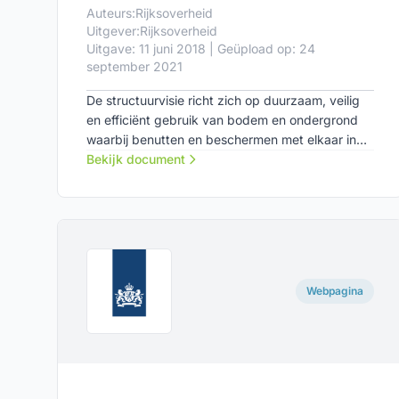
Auteurs:
Rijksoverheid
Uitgever:
Rijksoverheid
Uitgave: 11 juni 2018 | Geüpload op: 24
september 2021
De structuurvisie richt zich op duurzaam, veilig
en efficiënt gebruik van bodem en ondergrond
waarbij benutten en beschermen met elkaar in
balans zijn. Het is een gezamenlijke visie van de
Bekijk document
ministeries van Infrastructuur en Waterstaat
(IenW) en het ministerie van Economische Zaken
en Klimaat (EZK).
Webpagina