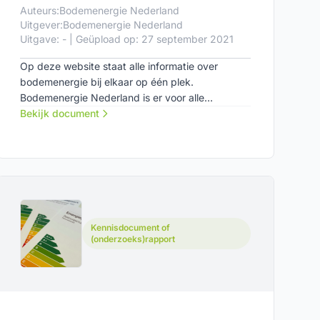
Auteurs:
Bodemenergie Nederland
Uitgever:
Bodemenergie Nederland
Uitgave: - | Geüpload op: 27 september 2021
Op deze website staat alle informatie over
bodemenergie bij elkaar op één plek.
Bodemenergie Nederland is er voor alle
professionals in de bodemenergiebranche maar
Bekijk document
ook voor iedereen die in de keten te maken heeft
met de aanschaf en exploitatie van duurzame
energiesystemen.
Kennisdocument of
(onderzoeks)rapport