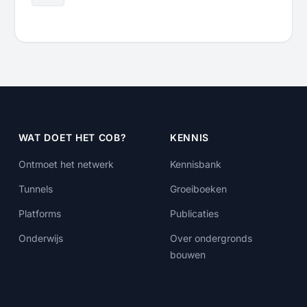
WAT DOET HET COB?
KENNIS
Ontmoet het netwerk
Kennisbank
Tunnels
Groeiboeken
Platforms
Publicaties
Onderwijs
Over ondergronds
bouwen