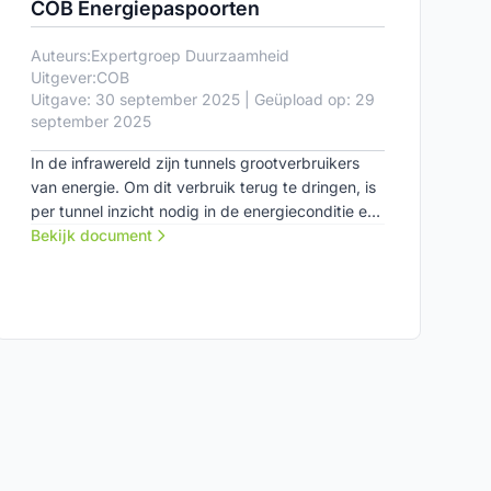
COB Energiepaspoorten
Auteurs:
Expertgroep Duurzaamheid
Uitgever:
COB
Uitgave: 30 september 2025 | Geüpload op: 29
september 2025
In de infrawereld zijn tunnels grootverbruikers
van energie. Om dit verbruik terug te dringen, is
per tunnel inzicht nodig in de energieconditie en
de kansen voor verduurzaming. Hiervoor heeft
Bekijk document
het COB-netwerk het energiepaspoort
ontwikkeld.