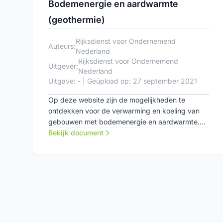
Bodemenergie en aardwarmte
(geothermie)
Rijksdienst voor Ondernemend
Auteurs:
Nederland
Rijksdienst voor Ondernemend
Uitgever:
Nederland
Uitgave: - | Geüpload op: 27 september 2021
Op deze website zijn de mogelijkheden te
ontdekken voor de verwarming en koeling van
gebouwen met bodemenergie en aardwarmte.
Naast algemene informatie zijn er verschillende
Bekijk document
instrumenten en praktijkvoorbeelden
beschikbaar.